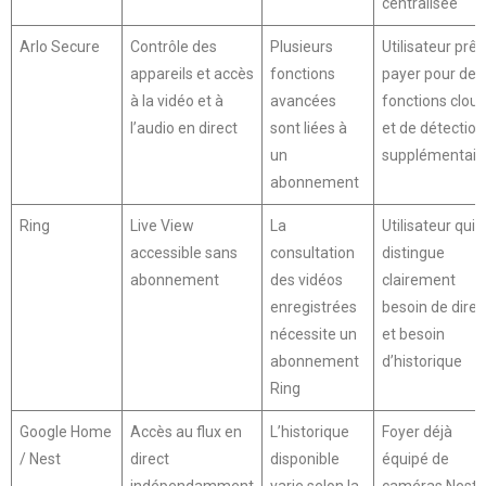
centralisée
Arlo Secure
Contrôle des
Plusieurs
Utilisateur prêt
appareils et accès
fonctions
payer pour des
à la vidéo et à
avancées
fonctions clou
l’audio en direct
sont liées à
et de détection
un
supplémentair
abonnement
Ring
Live View
La
Utilisateur qui
accessible sans
consultation
distingue
abonnement
des vidéos
clairement
enregistrées
besoin de direc
nécessite un
et besoin
abonnement
d’historique
Ring
Google Home
Accès au flux en
L’historique
Foyer déjà
/ Nest
direct
disponible
équipé de
indépendamment
varie selon la
caméras Nest 