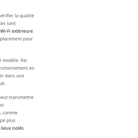
érifier la qualité
tes sont
Wi-Fi extérieure
emplacement pour
ar modèle. Par
fonctionnement en
ter dans une
at.
 peut transmettre
st
ox, comme
ppé plus
lieux isolés
.