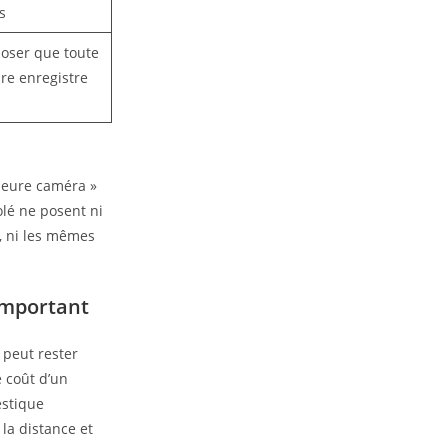
s
oser que toute
re enregistre
leure caméra »
olé ne posent ni
, ni les mêmes
 important
 peut rester
e coût d’un
estique
la distance et