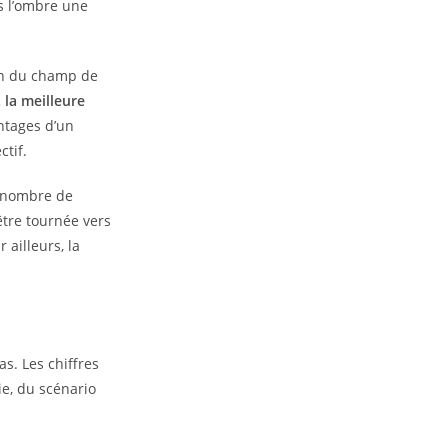
ns l’ombre une
on du champ de
 la meilleure
antages d’un
tif.
le nombre de
tre tournée vers
 ailleurs, la
s. Les chiffres
e, du scénario