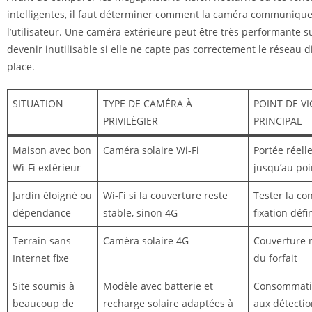
intelligentes, il faut déterminer comment la caméra communique
l’utilisateur. Une caméra extérieure peut être très performante su
devenir inutilisable si elle ne capte pas correctement le réseau d
place.
SITUATION
TYPE DE CAMÉRA À
POINT DE V
PRIVILÉGIER
PRINCIPAL
Maison avec bon
Caméra solaire Wi-Fi
Portée réell
Wi-Fi extérieur
jusqu’au poin
Jardin éloigné ou
Wi-Fi si la couverture reste
Tester la co
dépendance
stable, sinon 4G
fixation défi
Terrain sans
Caméra solaire 4G
Couverture m
Internet fixe
du forfait
Site soumis à
Modèle avec batterie et
Consommatio
beaucoup de
recharge solaire adaptées à
aux détectio