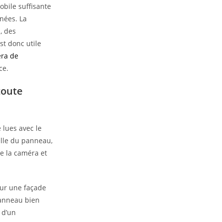
obile suffisante
nnées. La
, des
est donc utile
éra de
ce.
toute
 lues avec le
elle du panneau,
de la caméra et
sur une façade
anneau bien
 d’un