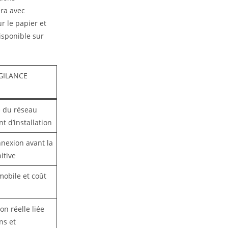
ra avec
r le papier et
isponible sur
IGILANCE
e du réseau
t d’installation
nnexion avant la
nitive
obile et coût
n réelle liée
ns et