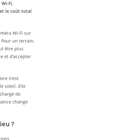
 Wi-Fi,
t le coût total
améra Wi-Fi sur
 Pour un terrain,
t être plus
e et d’accepter
aire n’est
soleil. Elle
 chargé de
nuance change
ieu ?
tions