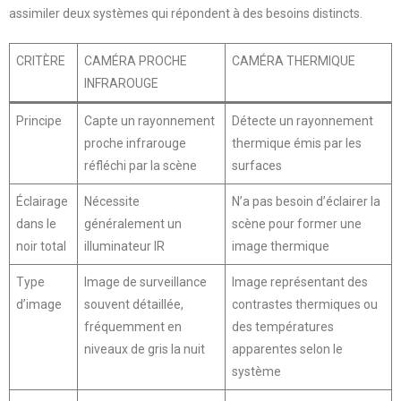
assimiler deux systèmes qui répondent à des besoins distincts.
CRITÈRE
CAMÉRA PROCHE
CAMÉRA THERMIQUE
INFRAROUGE
Principe
Capte un rayonnement
Détecte un rayonnement
proche infrarouge
thermique émis par les
réfléchi par la scène
surfaces
Éclairage
Nécessite
N’a pas besoin d’éclairer la
dans le
généralement un
scène pour former une
noir total
illuminateur IR
image thermique
Type
Image de surveillance
Image représentant des
d’image
souvent détaillée,
contrastes thermiques ou
fréquemment en
des températures
niveaux de gris la nuit
apparentes selon le
système